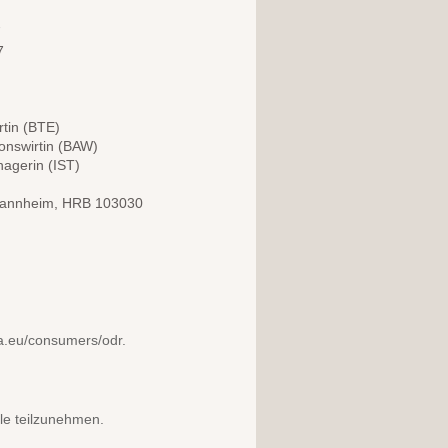
7
7
rtin (BTE)
ionswirtin (BAW)
nagerin (IST)
 Mannheim, HRB 103030
opa.eu/consumers/odr.
lle teilzunehmen.